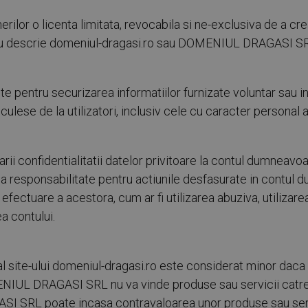
o licenta limitata, revocabila si ne-exclusiva de a crea u
 nu descrie domeniul-dragasi.ro sau DOMENIUL DRAGASI SRL i
ntru securizarea informatiilor furnizate voluntar sau invol
culese de la utilizatori, inclusiv cele cu caracter personal 
i confidentialitatii datelor privitoare la contul dumneavoa
ga responsabilitate pentru actiunile desfasurate in contul
 efectuare a acestora, cum ar fi utilizarea abuziva, utilizar
a contului.
site-ului domeniul-dragasi.ro este considerat minor daca 
OMENIUL DRAGASI SRL nu va vinde produse sau servicii catre 
I SRL poate incasa contravaloarea unor produse sau servic