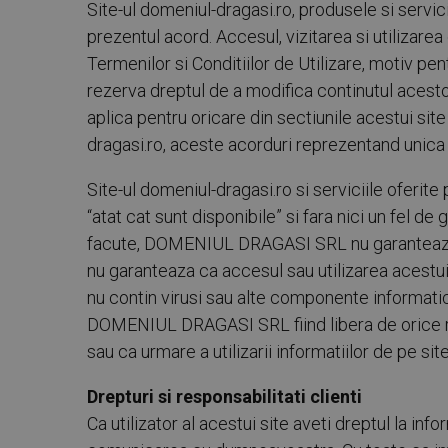
Site-ul domeniul-dragasi.ro, produsele si servic
prezentul acord. Accesul, vizitarea si utilizarea 
Termenilor si Conditiilor de Utilizare, motiv 
rezerva dreptul de a modifica continutul acestor 
aplica pentru oricare din sectiunile acestui site 
dragasi.ro, aceste acorduri reprezentand unica
Site-ul domeniul-dragasi.ro si serviciile oferi
“atat cat sunt disponibile” si fara nici un fel d
facute, DOMENIUL DRAGASI SRL nu garanteaza ca
nu garanteaza ca accesul sau utilizarea acestui 
nu contin virusi sau alte componente informatice
DOMENIUL DRAGASI SRL fiind libera de orice ra
sau ca urmare a utilizarii informatiilor de pe site
Drepturi si responsabilitati clienti
Ca utilizator al acestui site aveti dreptul la inf