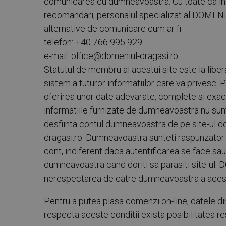
comunicarea cu dumneavoastra. Cu toate ca infor
recomandari, personalul specializat al DOMENI
alternative de comunicare cum ar fi:
telefon: +40 766 995 929
e-mail: office@domeniul-dragasi.ro
Statutul de membru al acestui site este la libera
sistem a tuturor informatiilor care va privesc.
oferirea unor date adevarate, complete si exacte.
informatiile furnizate de dumneavoastra nu s
desfiinta contul dumneavoastra de pe site-ul dom
dragasi.ro. Dumneavoastra sunteti raspunzator d
cont, indiferent daca autentificarea se face sa
dumneavoastra cand doriti sa parasiti site-ul
nerespectarea de catre dumneavoastra a acest
Pentru a putea plasa comenzi on-line, datele din
respecta aceste conditii exista posibilitatea r