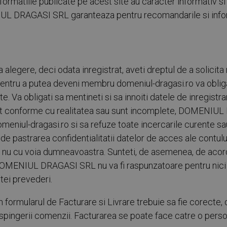
matiile publicate pe acest site au caracter informativ si 
UL DRAGASI SRL garanteaza pentru recomandarile si inform
 alegere, deci odata inregistrat, aveti dreptul de a solicita
 Pentru a putea deveni membru domeniul-dragasi.ro va obliga
 Va obligati sa mentineti si sa innoiti datele de inregistrar
unt conforme cu realitatea sau sunt incomplete, DOMENIU
eniul-dragasi.ro si sa refuze toate incercarile curente sau 
e pastrarea confidentialitatii datelor de acces ale contulu
u nu cu voia dumneavoastra. Sunteti, de asemenea, de acord 
. DOMENIUL DRAGASI SRL nu va fi raspunzatoare pentru nic
ei prevederi.
 formularul de Facturare si Livrare trebuie sa fie corecte, c
espingerii comenzii. Facturarea se poate face catre o perso