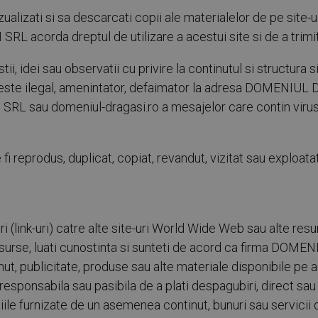
zati si sa descarcati copii ale materialelor de pe site-u
 acorda dreptul de utilizare a acestui site si de a trimit
stii, idei sau observatii cu privire la continutul si structura 
u este ilegal, amenintator, defaimator la adresa DOMENIUL 
L sau domeniul-dragasi.ro a mesajelor care contin virusi,
te fi reprodus, duplicat, copiat, revandut, vizitat sau exploa
turi (link-uri) catre alte site-uri World Wide Web sau al
 resurse, luati cunostinta si sunteti de acord ca firma DO
nut, publicitate, produse sau alte materiale disponibile pe a
onsabila sau pasibila de a plati despagubiri, direct sau 
ile furnizate de un asemenea continut, bunuri sau servicii d