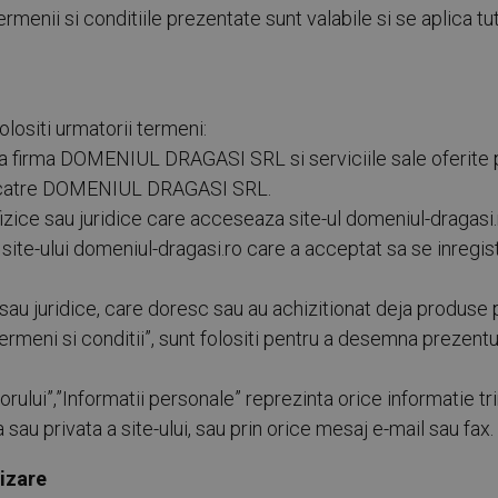
i si conditiile prezentate sunt valabile si se aplica tutur
olositi urmatorii termeni:
zinta firma DOMENIUL DRAGASI SRL si serviciile sale oferite p
de catre DOMENIUL DRAGASI SRL.
fizice sau juridice care acceseaza site-ul domeniul-dragasi.
site-ului domeniul-dragasi.ro care a acceptat sa se inregistr
 sau juridice, care doresc sau au achizitionat deja produse 
ermeni si conditii”, sunt folositi pentru a desemna prezentul
torului”,”Informatii personale” reprezinta orice informatie t
a sau privata a site-ului, sau prin orice mesaj e-mail sau fax.
lizare