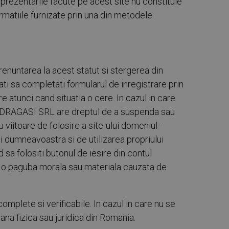
prezentarile facute pe acest site nu constituie
atiile furnizate prin una din metodele
 renuntarea la acest statut si stergerea din
ti sa completati formularul de inregistrare prin
e atunci cand situatia o cere. In cazul in care
L DRAGASI SRL are dreptul de a suspenda sau
viitoare de folosire a site-ului domeniul-
i dumneavoastra si de utilizarea propriului
sa folositi butonul de iesire din contul
i o paguba morala sau materiala cauzata de
omplete si verificabile. In cazul in care nu se
ana fizica sau juridica din Romania.