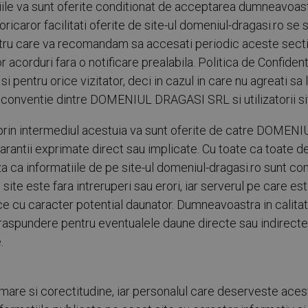
iile va sunt oferite conditionat de acceptarea dumneavoastra
oricaror facilitati oferite de site-ul domeniul-dragasi.ro se 
pentru care va recomandam sa accesati periodic aceste sec
acorduri fara o notificare prealabila. Politica de Confidenti
si pentru orice vizitator, deci in cazul in care nu agreati sa 
 conventie dintre DOMENIUL DRAGASI SRL si utilizatorii sit
te prin intermediul acestuia va sunt oferite de catre DOME
e garantii exprimate direct sau implicate. Cu toate ca toate 
 informatiile de pe site-ul domeniul-dragasi.ro sunt co
site este fara intreruperi sau erori, iar serverul pe care es
 cu caracter potential daunator. Dumneavoastra in calitate de
spundere pentru eventualele daune directe sau indirecte c
.
ormare si corectitudine, iar personalul care deserveste acest 