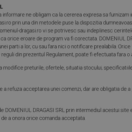
RL
l la informare ne obligam ca la cererea expresa sa furnizam 
asi.ro prin una din metodele puse la dispozitia dumneavoa
 domeniul-dragasi.ro vi se potrivesc sau indeplinesc cerintel
am ca orice eroare de program va fi corectata. DOMENIUL D
unei parti a lor, cu sau fara nici o notificare prealabila. Or
 reguli din prezentul Regulament, poate fi efectuata fara o 
ifice preturile, ofertele, situatia stocului, specificatiile
 refuza acceptarea unei comenzi, dar are obligatia de a 
e DOMENIUL DRAGASI SRL prin intermediul acestui site est
de a onora orice comanda acceptata.